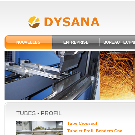
NOUVELLES
ENTREPRISE
BUREAU TECHN
TUBES - PROFIL
Tube Crosscut
Tube et Profil Benders Cnc