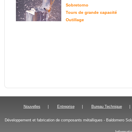
Sobretorno
Tours de grande capacité
Outillage
Nouvelles
|
Entreprise
|
Bureau Technique
|
Développement et fabrication de composants métalliques - Baldomero Solá,
Informati