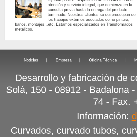
atención y servicio integral, que comienza en la
consulta previa hasta la entrega del producto
terminado. Nuestros clientes se despreocupan de
los trabajos externos asociados como pintura,
baños, montajes...etc. Estamos especializados en Transformados
metálicos.
Noticias
|
Empresa
|
Oficina Técnica
|
M
Desarrollo y fabricación de
Solá, 150 - 08912 - Badalona -
74 - Fax. 
Información:
Curvados, curvado tubos, curv